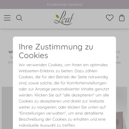
Kostenloser Versand
LEAF JEWELRY GESCHENKGUTSCHEIN
Ihre Zustimmung zu
Wie heißt es so schön?
Freude ist das einzige, das sich
Cookies
verdoppelt, wenn man es teilt! Mit unseren Gutscheinen
möchten wir es Ihnen leicht machen, an der Freude eines
Wir verwenden Cookies, um Ihnen ein optimales
Ihnen Nahestehenden teilzuhaben: Verschenken Sie
Webseiten-Erlebnis zu bieten. Dazu zählen
Schmuck von Leaf - Freude garantiert!
Cookies, die für den Betrieb der Seite notwendig
sind, sowie solche, die für Komforteinstellungen
oder zur Anzeige personalisierter Inhalte genutzt
werden. Klicken Sie auf "alle akzeptieren" um alle
Cookies zu akzeptieren und direkt zur Website
weiter zu navigieren; oder klicken Sie unten auf
"Einstellungen verwalten", um eine detaillierte
Beschreibung der Cookies zu erhalten und eine
individuelle Auswahl zu treffen.