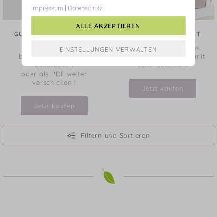
Impressum
|
Datenschutz
ALLE AKZEPTIEREN
GUTSCHEIN PER E-MAIL
GUTSCHEIN PER POST
Geschenkgutschein
Das perfekte Geschenk.
bestellen und einfach
Schenken Sie freude - mit
ausdrucken
LEAF Gutschein
oder als PDF weiter
verschicken !
Jetzt kaufen
Jetzt kaufen
Filtern und Sortieren