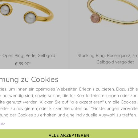
er Open Ring, Perle, Gelbgold
Stacking Ring, Rosenquarz, 3
Gelbgold vergoldet
€ 39,90*
€ 35,90*
mmung zu Cookies
es, um Ihnen ein optimales Webseiten-Erlebnis zu bieten. Dazu zählen
e notwendig sind, sowie solche, die für Komforteinstellungen oder zur
alte genutzt werden. Klicken Sie auf "alle akzeptieren" um alle Cookies
eiter zu navigieren; oder klicken Sie unten auf "Einstellungen verwalt
ibung der Cookies zu erhalten und eine individuelle Auswahl zu treffen.
utz
ALLE AKZEPTIEREN