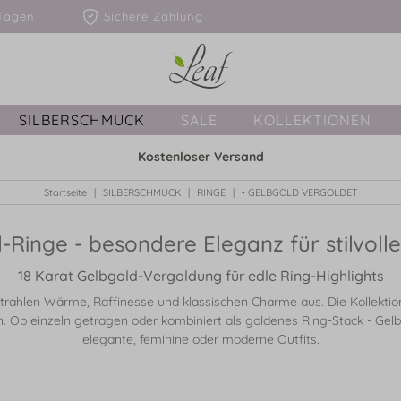
1-3 Tagen
Sichere Zahlung
SILBERSCHMUCK
SALE
KOLLEKTIONEN
Kostenloser Versand
Startseite
SILBERSCHMUCK
RINGE
• GELBGOLD VERGOLDET
-Ringe - besondere Eleganz für stilvolle 
18 Karat Gelbgold-Vergoldung für edle Ring-Highlights
strahlen Wärme, Raffinesse und klassischen Charme aus. Die Kollektion
ln. Ob einzeln getragen oder kombiniert als goldenes Ring-Stack - Gelb
elegante, feminine oder moderne Outfits.