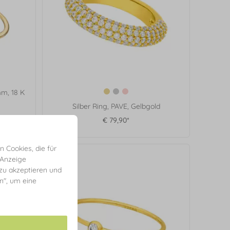
mm, 18 K
Silber Ring, PAVE, Gelbgold
€ 79,90*
 Cookies, die für
 Anzeige
 zu akzeptieren und
en", um eine