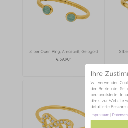
Silber Open Ring, Amazonit, Gelbgold
Silb
€ 39,90*
Ihre Zusti
Wir verwenden Cooki
den Betrieb der Seit
personalisierter Inh
direkt zur Website w
detaillierte Beschre
Impressum
|
Datensch