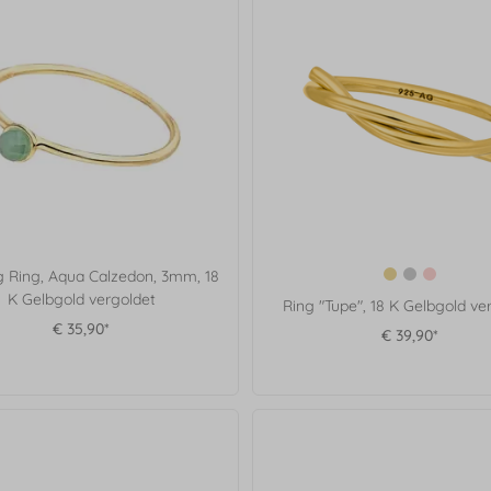
g Ring, Aqua Calzedon, 3mm, 18
K Gelbgold vergoldet
Ring "Tupe", 18 K Gelbgold ve
€ 35,90*
€ 39,90*