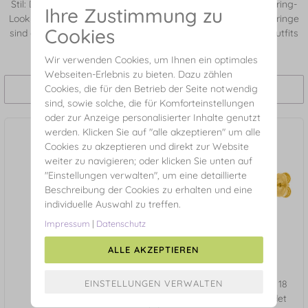
Stil: Diese Kollektion bietet dir maximale Freiheit, deinen Ohrring-
Ihre Zustimmung zu
Look ausdrucksstark und elegant zu gestalten. Gelbgold-Ohrringe
Cookies
sind der perfekte Begleiter für besondere Anlässe, stilvolle Outfits
oder einen luxuriösen Alltagsschmuck.
Wir verwenden Cookies, um Ihnen ein optimales
Webseiten-Erlebnis zu bieten. Dazu zählen
Cookies, die für den Betrieb der Seite notwendig
Filtern und Sortieren
sind, sowie solche, die für Komforteinstellungen
oder zur Anzeige personalisierter Inhalte genutzt
werden. Klicken Sie auf "alle akzeptieren" um alle
Cookies zu akzeptieren und direkt zur Website
weiter zu navigieren; oder klicken Sie unten auf
"Einstellungen verwalten", um eine detaillierte
Beschreibung der Cookies zu erhalten und eine
individuelle Auswahl zu treffen.
Impressum
|
Datenschutz
ALLE AKZEPTIEREN
Creolen PEARLS, 18 K
Ohrstecker Two Pearls, 18
Gelbgold vergoldet
Karat Gelbgold vergoldet