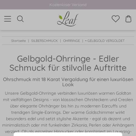
Kostenloser Versand
Startseite
SILBERSCHMUCK
OHRRINGE
• GELBGOLD VERGOLDET
Gelbgold-Ohrringe - Edler
Schmuck für stilvolle Auftritte
Ohrschmuck mit 18 Karat Vergoldung für einen luxuriösen
Look
Unsere Gelbgold-Ohrringe verbinden luxuriösen warmen Goldton
mit vielfältigen Designs - von klassischen Ohrsteckern und Creolen
über elegante Ohrhänger bis hin zu modernen Earcuffs und
trendigen Single-Earrings. Der warme Goldschimmer wirkt
besonders edel und setzt stylishe Akzente - egal ob dezent und
minimalistisch oder mit funkelnden Zirkonia, Perlen oder Anhängern
verziert. Ob als einzelner Hingucker oder kombiniert im Layering-