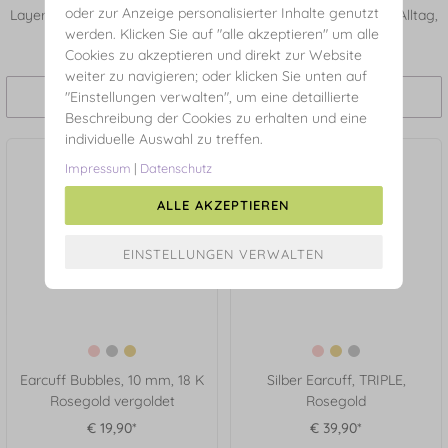
oder zur Anzeige personalisierter Inhalte genutzt
Layering-Looks zu kreieren. Roségold-Earcuffs sind ideal für Alltag,
werden. Klicken Sie auf "alle akzeptieren" um alle
City-Outfits und besondere Anlässe.
Cookies zu akzeptieren und direkt zur Website
weiter zu navigieren; oder klicken Sie unten auf
"Einstellungen verwalten", um eine detaillierte
Filtern und Sortieren
Beschreibung der Cookies zu erhalten und eine
individuelle Auswahl zu treffen.
Impressum
|
Datenschutz
ALLE AKZEPTIEREN
Earcuff Bubbles, 10 mm, 18 K
Silber Earcuff, TRIPLE,
Rosegold vergoldet
Rosegold
€ 19,90*
€ 39,90*