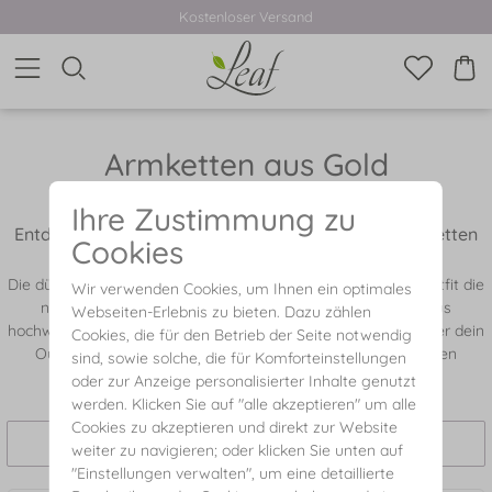
Kostenloser Versand
Armketten aus Gold
Ihre Zustimmung zu
Entdecke die Schönheit und Eleganz goldener Armketten
Cookies
in unsererm Online-Shop.
Die dünnen und filigranen Designs von Leaf geben jedem Outfit die
Wir verwenden Cookies, um Ihnen ein optimales
nötige Eleganz und Stil. Jede Armkette wird sorgfältig aus
Webseiten-Erlebnis zu bieten. Dazu zählen
hochwertigem Gold gefertigt und ist ein zeitloser Klassiker, der dein
Cookies, die für den Betrieb der Seite notwendig
Outfit aufwertet. Überzeuge dich selbst von unserer großen
sind, sowie solche, die für Komforteinstellungen
Auswahl und finde dein neues Lieblingsstück.
oder zur Anzeige personalisierter Inhalte genutzt
werden. Klicken Sie auf "alle akzeptieren" um alle
Cookies zu akzeptieren und direkt zur Website
Filtern und Sortieren
weiter zu navigieren; oder klicken Sie unten auf
"Einstellungen verwalten", um eine detaillierte