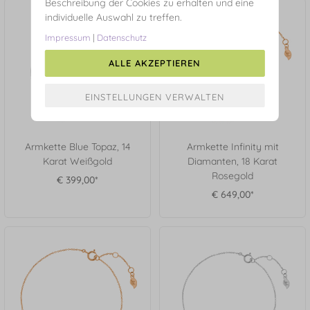
Beschreibung der Cookies zu erhalten und eine
individuelle Auswahl zu treffen.
Impressum
|
Datenschutz
ALLE AKZEPTIEREN
Armkette Blue Topaz, 14
Armkette Infinity mit
Karat Weißgold
Diamanten, 18 Karat
Rosegold
€ 399,00*
€ 649,00*