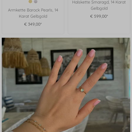
Halskette Smaragd, 14 Karat
Gelbgold
Armkette Barock Pearls, 14
Karat Gelbgold
€ 599,00*
€ 349,00*