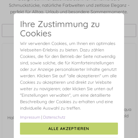
Schmuckstücke, natürliche Farbwelten und zeitlose Eleganz -
perfekt für Alltag, Urlaub und besondere Sommermomente.
Ihre Zustimmung zu
Cookies
Filtern und Sortieren
Wir verwenden Cookies, um Ihnen ein optimales
Webseiten-Erlebnis zu bieten. Dazu zählen
Cookies, die für den Betrieb der Seite notwendig
sind, sowie solche, die für Komforteinstellungen
oder zur Anzeige personalisierter Inhalte genutzt
werden. Klicken Sie auf "alle akzeptieren" um alle
Cookies zu akzeptieren und direkt zur Website
weiter zu navigieren; oder klicken Sie unten auf
"Einstellungen verwalten", um eine detaillierte
Beschreibung der Cookies zu erhalten und eine
individuelle Auswahl zu treffen.
Ohrhänger Gem Drop, Aqua
Chalzedon, 18 K Gelbgold
Impressum
|
Datenschutz
Halskette PEARL BOW, 18 K
vergoldet
Gelbgold vergoldet
ALLE AKZEPTIEREN
€ 69,90*
€ 69,90*