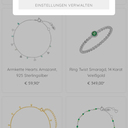
Armkette Hearts Amazonit,
Ring Twist Smaragd, 14 Karat
925 Sterlingsilber
Weißgold
€ 59,90*
€ 349,00*