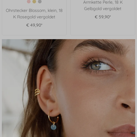
Armkette Perle, 18 K
Gelbgold vergoldet
Ohrstecker Blossom, klein, 18
K Rosegold vergoldet
€ 59,90*
€ 49,90*