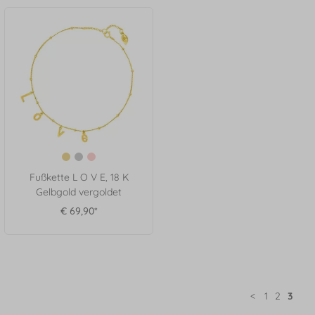
Fußkette L O V E, 18 K
Gelbgold vergoldet
€ 69,90*
<
1
2
3