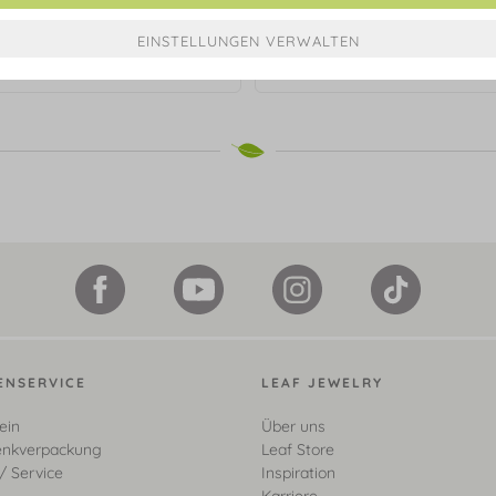
Ohrstecker "Brezn", 925 Sterli
€ 109,90*
€ 39,90*
ENSERVICE
LEAF JEWELRY
ein
Über uns
nkverpackung
Leaf Store
/ Service
Inspiration
Karriere