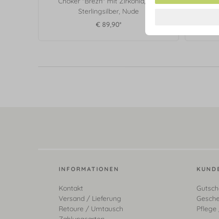
Choker "Brezn" mit Zirkonia, 925
Sterlingsilber, Nude
€ 89,90*
INFORMATIONEN
KUND
Kontakt
Gutsch
Versand / Lieferung
Gesche
Retoure / Umtausch
Pflege 
Zahlungsarten