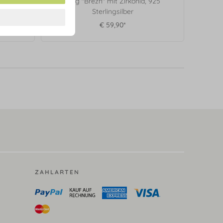
ngsilber
Ring "Brezn" mit Zirkonia, 925
Sterlingsilber
€ 59,90*
ZAHLARTEN