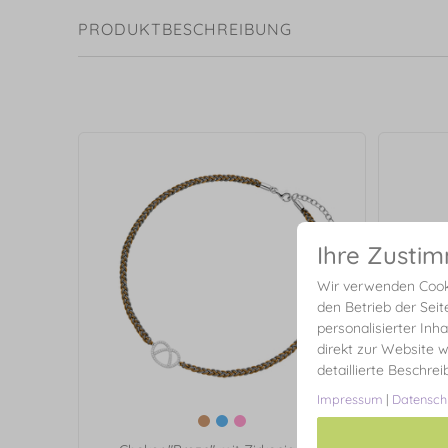
PRODUKTBESCHREIBUNG
Ihre Zusti
Wir verwenden Cooki
den Betrieb der Seit
personalisierter Inh
direkt zur Website w
detaillierte Beschre
Impressum
|
Datensch
Halsk