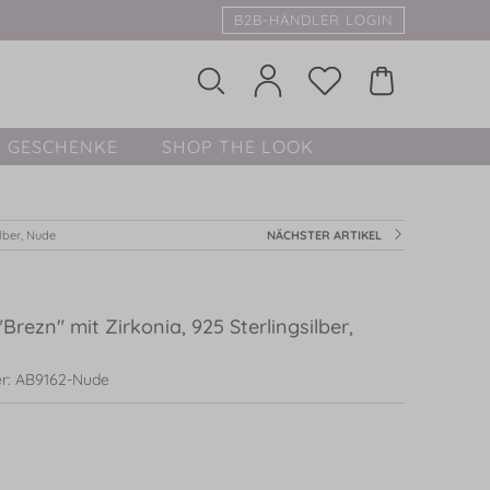
B2B-HÄNDLER LOGIN
GESCHENKE
SHOP THE LOOK
lber, Nude
NÄCHSTER ARTIKEL
rezn" mit Zirkonia, 925 Sterlingsilber,
r: AB9162-Nude