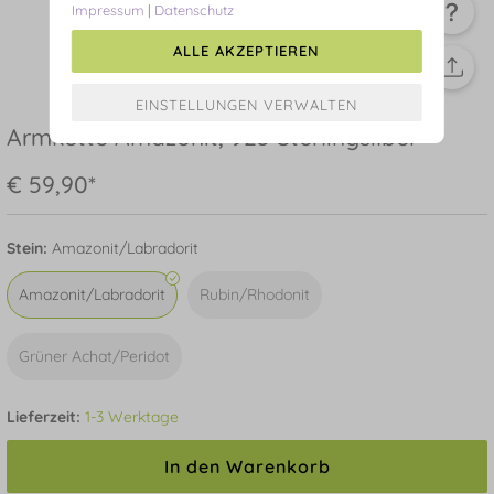
Impressum
|
Datenschutz
ALLE AKZEPTIEREN
Armkette Amazonit, 925 Sterlingsilber
€ 59,90*
Stein:
Amazonit/Labradorit
Amazonit/Labradorit
Rubin/Rhodonit
Grüner Achat/Peridot
Lieferzeit:
1-3 Werktage
In den Warenkorb