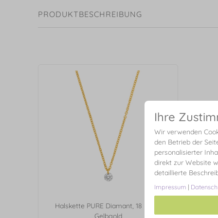
PRODUKTBESCHREIBUNG
Ihre Zusti
Wir verwenden Cooki
den Betrieb der Seit
personalisierter Inh
direkt zur Website w
detaillierte Beschre
Impressum
|
Datensch
Halskette PURE Diamant, 18 Karat
Gelbgold