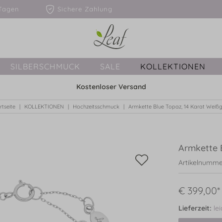
1-3 Tagen
Sichere Zahlung
SILBERSCHMUCK
SALE
KOLLEKTIONEN
Kostenloser Versand
rtseite
KOLLEKTIONEN
Hochzeitsschmuck
Armkette Blue Topaz, 14 Karat Weiß
Armkette 
Artikelnumme
€ 399,00*
Lieferzeit:
le