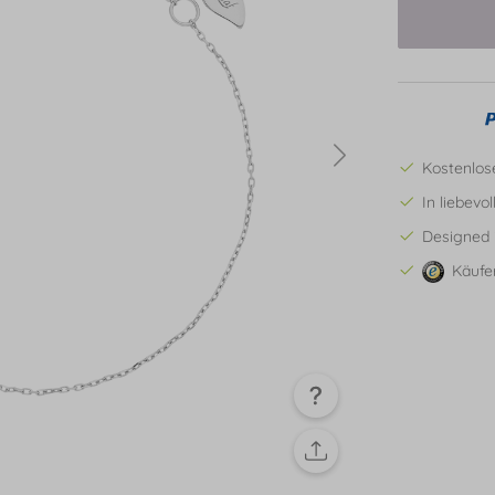
Kostenlos
In liebevo
Designed 
Käufe