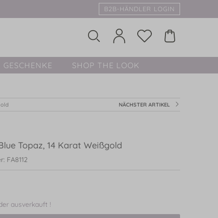
B2B-HÄNDLER LOGIN
GESCHENKE
SHOP THE LOOK
gold
NÄCHSTER ARTIKEL
Blue Topaz, 14 Karat Weißgold
r: FA8112
ider ausverkauft !