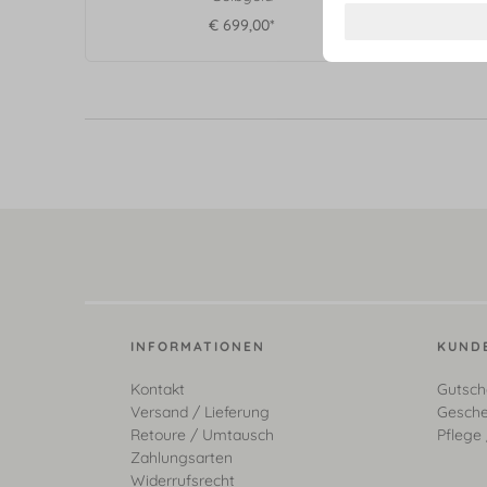
€ 699,00*
INFORMATIONEN
KUND
Kontakt
Gutsch
Versand / Lieferung
Gesche
Retoure / Umtausch
Pflege 
Zahlungsarten
Widerrufsrecht