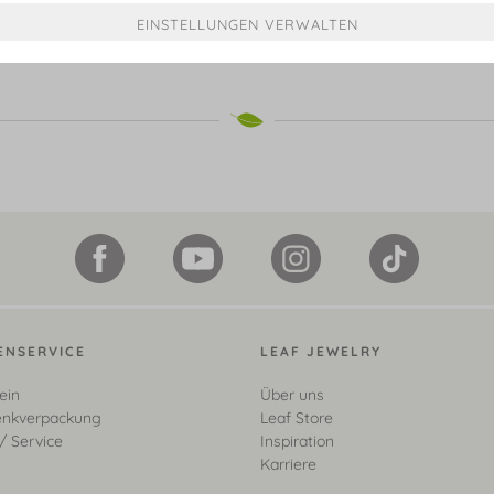
ENSERVICE
LEAF JEWELRY
ein
Über uns
nkverpackung
Leaf Store
/ Service
Inspiration
Karriere