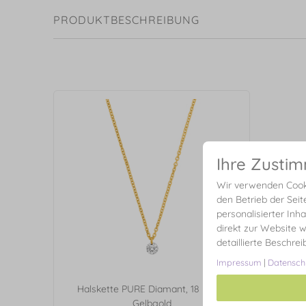
PRODUKTBESCHREIBUNG
Ihre Zusti
Wir verwenden Cooki
den Betrieb der Seit
personalisierter Inh
direkt zur Website w
detaillierte Beschre
Impressum
|
Datensch
Halskette PURE Diamant, 18 Karat
Gelbgold