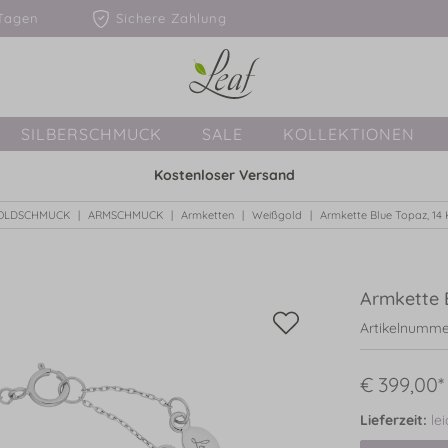
1-3 Tagen
Sichere Zahlung
SILBERSCHMUCK
SALE
KOLLEKTIONEN
Kostenloser Versand
OLDSCHMUCK
ARMSCHMUCK
Armketten
Weißgold
Armkette Blue Topaz, 14
Armkette 
Artikelnumme
€ 399,00*
Lieferzeit:
le