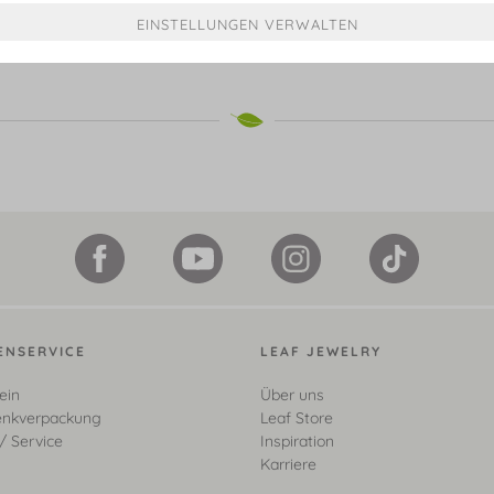
ENSERVICE
LEAF JEWELRY
ein
Über uns
nkverpackung
Leaf Store
/ Service
Inspiration
Karriere