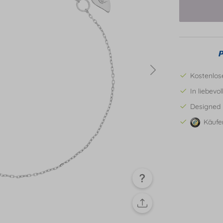
Kostenlos
In liebevo
Designed 
Käufe