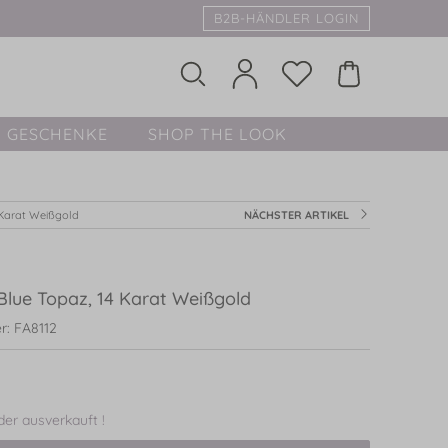
B2B-HÄNDLER LOGIN
GESCHENKE
SHOP THE LOOK
 Karat Weißgold
NÄCHSTER ARTIKEL
Blue Topaz, 14 Karat Weißgold
r: FA8112
ider ausverkauft !