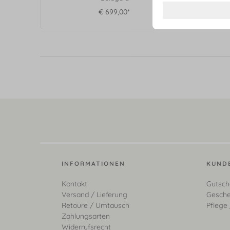
€ 699,00*
INFORMATIONEN
KUND
Kontakt
Gutsch
Versand / Lieferung
Gesche
Retoure / Umtausch
Pflege 
Zahlungsarten
Widerrufsrecht