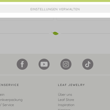
er Clover Charm, 18 K Gelbgold
Lange Halskette Clover Charm, 
vergoldet
Gelbgold vergoldet
€ 149,90*
€ 199,90*
ENSERVICE
LEAF JEWELRY
ein
Über uns
nkverpackung
Leaf Store
/ Service
Inspiration
Karriere