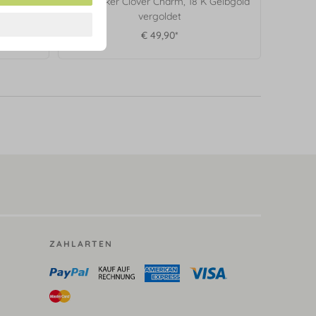
18 Karat
Ohrstecker Clover Charm, 18 K Gelbgold
vergoldet
€ 49,90*
ZAHLARTEN