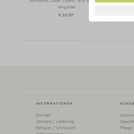
Armkette Clover Charm, 18 K Gelbgold
Ohrhäng
vergoldet
€ 69,90*
INFORMATIONEN
KUND
Kontakt
Gutsch
Versand / Lieferung
Gesche
Retoure / Umtausch
Pflege 
Zahlungsarten