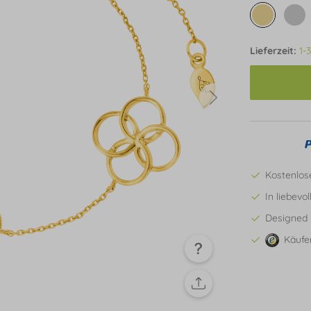
Lieferzeit:
1-
Kostenlos
In liebevo
Designed 
Käufe