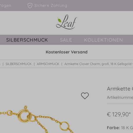
1-3 Tagen
Sichere Zahlung
SILBERSCHMUCK
SALE
KOLLEKTIONEN
Kostenloser Versand
e
SILBERSCHMUCK
ARMSCHMUCK
Armkette Clover Charm, groß, 18 K Gelbgold 
Armkette C
Artikelnumme
€ 129,90*
Farbe:
18 K G