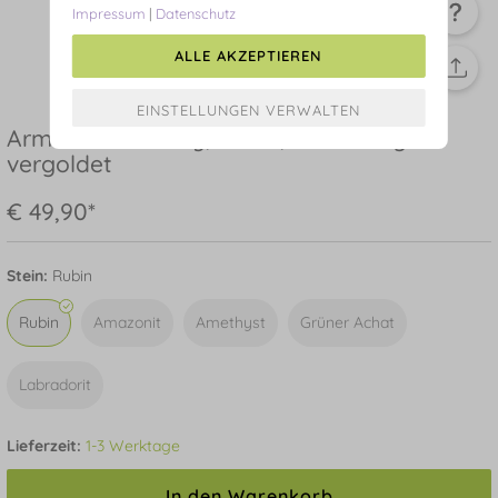
Impressum
|
Datenschutz
ALLE AKZEPTIEREN
Armkette Serenity, Rubin, 18 K Gelbgold
vergoldet
€ 49,90*
Stein:
Rubin
Rubin
Amazonit
Amethyst
Grüner Achat
Labradorit
Lieferzeit:
1-3 Werktage
In den Warenkorb