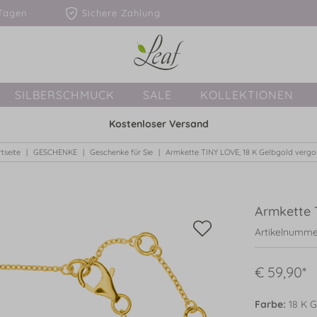
1-3 Tagen
Sichere Zahlung
SILBERSCHMUCK
SALE
KOLLEKTIONEN
Kostenloser Versand
rtseite
GESCHENKE
Geschenke für Sie
Armkette TINY LOVE, 18 K Gelbgold vergo
Armkette 
Artikelnumme
€ 59,90*
Farbe:
18 K G