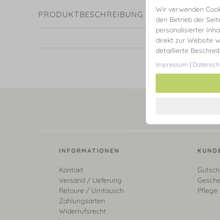
Wir verwenden Cooki
PRODUKTBESCHREIBUNG
den Betrieb der Seit
personalisierter Inh
direkt zur Website w
detaillierte Beschre
Impressum
|
Datensch
INFORMATIONEN
KUND
Kontakt
Gutsch
Versand / Lieferung
Gesche
Retoure / Umtausch
Pflege 
Zahlungsarten
Widerrufsrecht