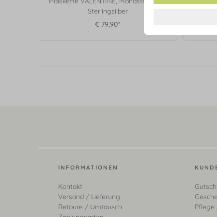
Halskette VALENTINE, Mondstein, 925
Ohrstec
Sterlingsilber
€ 79,90*
INFORMATIONEN
KUND
Kontakt
Gutsch
Versand / Lieferung
Gesche
Retoure / Umtausch
Pflege 
Zahlungsarten