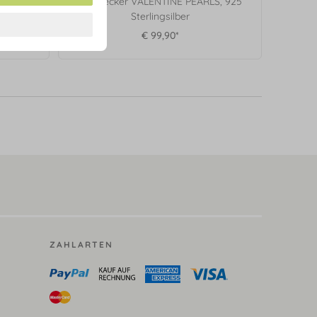
RLS,
Ohrstecker VALENTINE PEARLS, 925
ber
Sterlingsilber
€ 99,90*
ZAHLARTEN