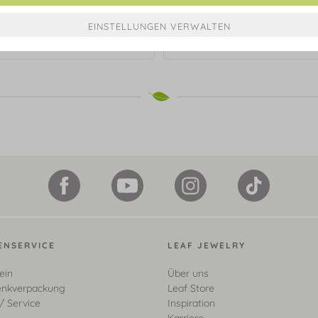
ker VALENTINE, Mondstein, 925
Halskette VALENTINE PEA
Sterlingsilber
Mondstein, 925 Sterlingsil
€ 69,90*
€ 89,90*
ENSERVICE
LEAF JEWELRY
ein
Über uns
nkverpackung
Leaf Store
/ Service
Inspiration
Karriere