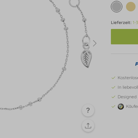
Lieferzeit:
1-
Kostenlos
In liebevo
Designed 
Käufe