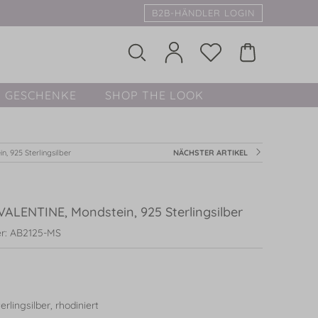
B2B-HÄNDLER LOGIN
GESCHENKE
SHOP THE LOOK
, 925 Sterlingsilber
NÄCHSTER ARTIKEL
ALENTINE, Mondstein, 925 Sterlingsilber
r: AB2125-MS
rlingsilber, rhodiniert