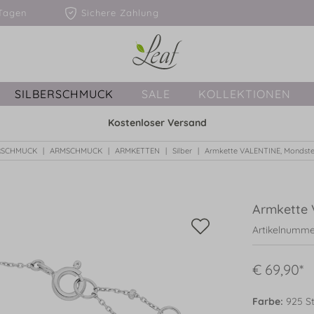
1-3 Tagen
Sichere Zahlung
SILBERSCHMUCK
SALE
KOLLEKTIONEN
Kostenloser Versand
RSCHMUCK
ARMSCHMUCK
ARMKETTEN
Silber
Armkette VALENTINE, Mondstein
Armkette V
Artikelnumme
€ 69,90*
Farbe:
925 Ste