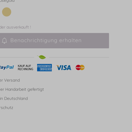
osegold
ider ausverkauft !
Benachrichtigung erhalten
er Versand
ller Handarbeit gefertigt
in Deutschland
rschutz