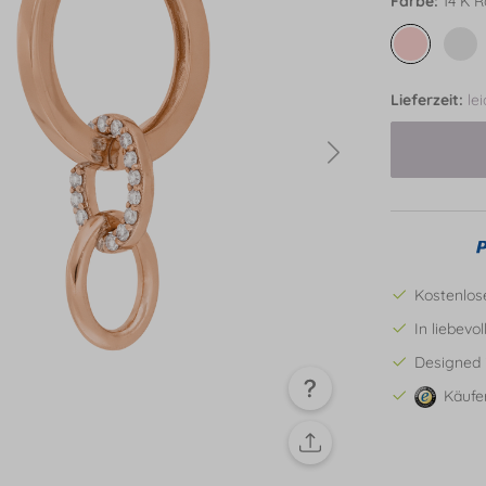
Farbe:
14 K R
Lieferzeit:
le
Kostenlos
In liebevo
Designed 
Käufe