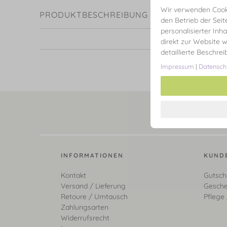
Wir verwenden Cooki
PRODUKTBESCHREIBUNG
den Betrieb der Seit
personalisierter Inh
direkt zur Website w
detaillierte Beschre
Impressum
|
Datensch
INFORMATIONEN
KUND
Kontakt
Gutsch
Versand / Lieferung
Gesche
Retoure / Umtausch
Pflege 
Zahlungsarten
Widerrufsrecht