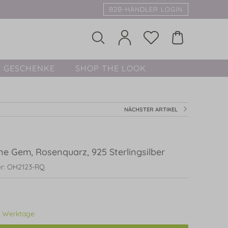
B2B-HÄNDLER LOGIN
GESCHENKE
SHOP THE LOOK
NÄCHSTER ARTIKEL
e Gem, Rosenquarz, 925 Sterlingsilber
r: OH2123-RQ
3 Werktage