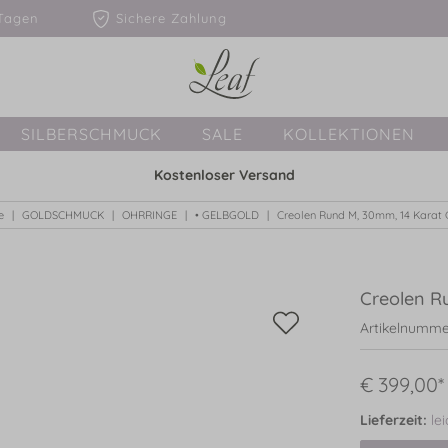
1-3 Tagen
Sichere Zahlung
SILBERSCHMUCK
SALE
KOLLEKTIONEN
Kostenloser Versand
e
GOLDSCHMUCK
OHRRINGE
• GELBGOLD
Creolen Rund M, 30mm, 14 Karat
Creolen R
Artikelnumme
€ 399,00*
Lieferzeit:
le