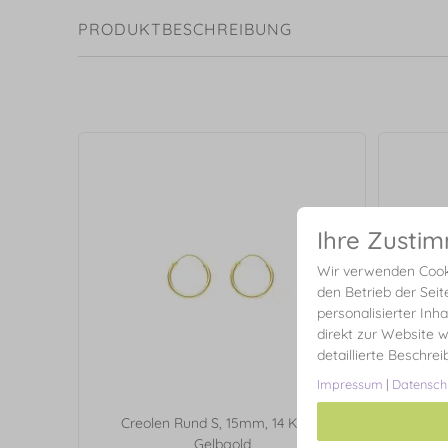
PRODUKTBESCHREIBUNG
Ihre Zusti
Wir verwenden Cooki
den Betrieb der Seit
personalisierter Inh
direkt zur Website w
detaillierte Beschre
Impressum
|
Datensch
Creolen Rund S, 15mm, 14 Karat
Creo
Gelbgold