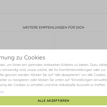
WEITERE EMPFEHLUNGEN FÜR DICH
mmung zu Cookies
es, um Ihnen ein optimales Webseiten-Erlebnis zu bieten. Dazu zählen
e notwendig sind, sowie solche, die für Komforteinstellungen oder zur
alte genutzt werden. Klicken Sie auf "alle akzeptieren" um alle Cookies
eiter zu navigieren; oder klicken Sie unten auf "Einstellungen verwalt
ibung der Cookies zu erhalten und eine individuelle Auswahl zu treffen.
utz
ALLE AKZEPTIEREN
len Rund L, 40mm, 14 Karat
Creolen Rund M, 30mm, 14 
Gelbgold
Weißgold