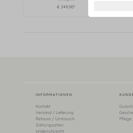
€ 249,00*
INFORMATIONEN
KUND
Kontakt
Gutsch
Versand / Lieferung
Gesche
Retoure / Umtausch
Pflege 
Zahlungsarten
Widerrufsrecht