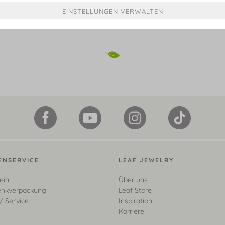
€ 499,00*
€ 399,00*
ENSERVICE
LEAF JEWELRY
ein
Über uns
nkverpackung
Leaf Store
/ Service
Inspiration
Karriere