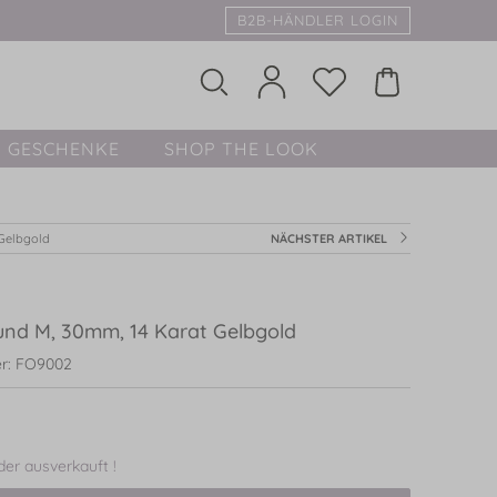
B2B-HÄNDLER LOGIN
GESCHENKE
SHOP THE LOOK
 Gelbgold
NÄCHSTER ARTIKEL
und M, 30mm, 14 Karat Gelbgold
r: FO9002
ider ausverkauft !