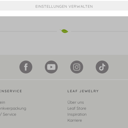
ab € 1.798,00*
€ 699,00*
ENSERVICE
LEAF JEWELRY
ein
Über uns
nkverpackung
Leaf Store
/ Service
Inspiration
Karriere