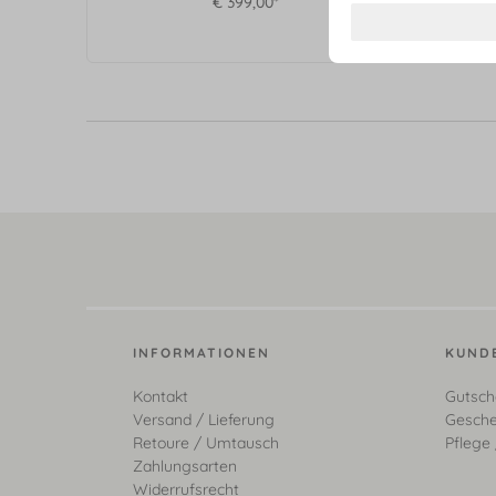
€ 399,00*
INFORMATIONEN
KUND
Kontakt
Gutsch
Versand / Lieferung
Gesche
Retoure / Umtausch
Pflege 
Zahlungsarten
Widerrufsrecht