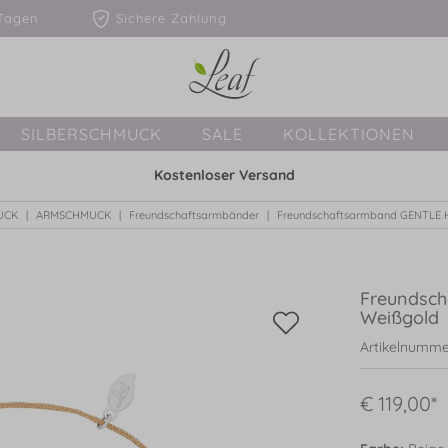
1-3 Tagen
Sichere Zahlung
SILBERSCHMUCK
SALE
KOLLEKTIONEN
Kostenloser Versand
UCK
ARMSCHMUCK
Freundschaftsarmbänder
Freundschaftsarmband GENTLE H
Freundsch
Weißgold
Artikelnumme
€ 119,00*