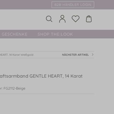
B2B-HÄNDLER LOGIN
GESCHENKE
SHOP THE LOOK
EART, 14 Karat Weißgold
NÄCHSTER ARTIKEL
aftsarmband GENTLE HEART, 14 Karat
r: FG2112-Beige