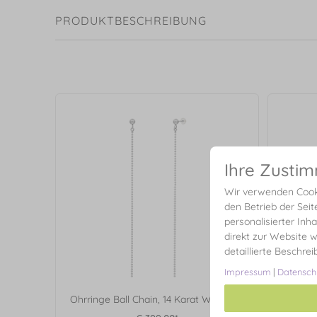
PRODUKTBESCHREIBUNG
Ihre Zusti
Wir verwenden Cooki
den Betrieb der Seit
personalisierter Inh
direkt zur Website w
detaillierte Beschre
Impressum
|
Datensch
Ohrringe Ball Chain, 14 Karat Weißgold
Ring D