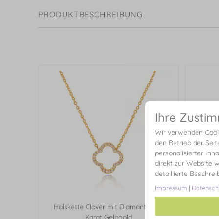
PRODUKTBESCHREIBUNG
Ihre Zusti
Wir verwenden Cooki
den Betrieb der Seit
personalisierter Inh
direkt zur Website w
detaillierte Beschre
Impressum
|
Datensch
Halskette Clover mit Diamanten, 18
Ring Kl
Karat Gelbgold