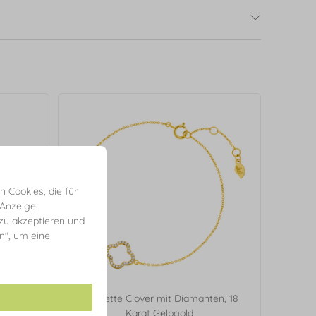
 Cookies, die für
 Anzeige
 zu akzeptieren und
en", um eine
ten, 18
Armkette Clover mit Diamanten, 18
Karat Gelbgold