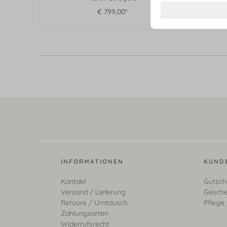
€ 799,00*
INFORMATIONEN
KUND
Kontakt
Gutsch
Versand / Lieferung
Gesche
Retoure / Umtausch
Pflege 
Zahlungsarten
Widerrufsrecht