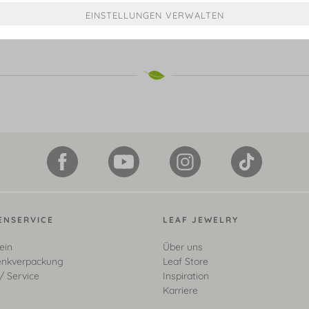
€ 599,00*
€ 499,00*
ENSERVICE
LEAF JEWELRY
ein
Über uns
nkverpackung
Leaf Store
/ Service
Inspiration
Karriere