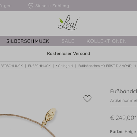
1-3 Tagen
Sichere Zahlung
SILBERSCHMUCK
SALE
KOLLEKTIONEN
Kostenloser Versand
LBERSCHMUCK
FUßSCHMUCK
• Gelbgold
Fußbändchen MY FIRST DIAMOND, 14 
Fußbändch
Artikelnumme
€ 249,00*
Farbe:
Beige