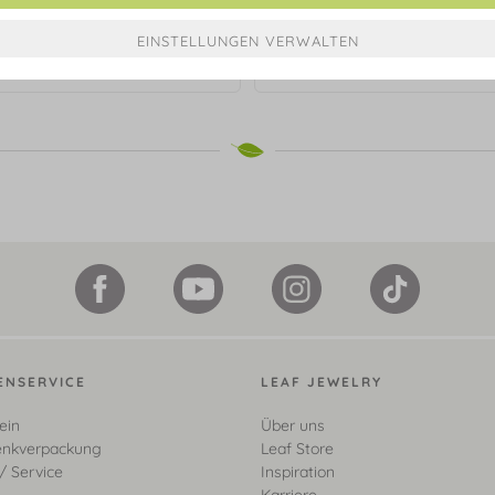
tte Clover, 18 Karat Gelbgold
Fußkette ANCHOR, 18 K Gel
vergoldet
vergoldet
€ 69,90*
€ 59,90*
ENSERVICE
LEAF JEWELRY
ein
Über uns
nkverpackung
Leaf Store
/ Service
Inspiration
Karriere