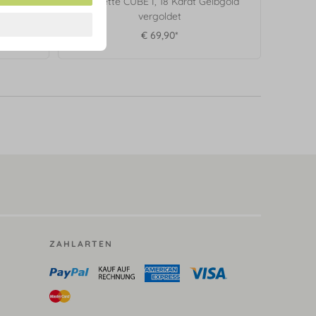
bgold
Fußkette CUBE I, 18 Karat Gelbgold
vergoldet
€ 69,90*
ZAHLARTEN