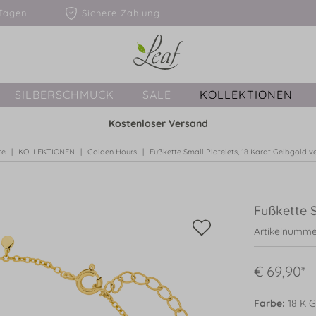
1-3 Tagen
Sichere Zahlung
SILBERSCHMUCK
SALE
KOLLEKTIONEN
Kostenloser Versand
te
KOLLEKTIONEN
Golden Hours
Fußkette Small Platelets, 18 Karat Gelbgold v
Fußkette S
Artikelnumme
€ 69,90*
Farbe:
18 K G