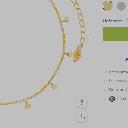
Lieferzeit:
1-
Kostenlos
In liebevo
Designed 
Käufe