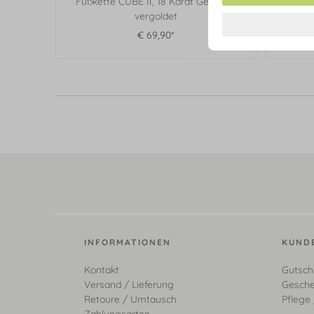
Fußkette CUBE II, 18 Karat Gelbgold
Fußke
vergoldet
€ 69,90*
INFORMATIONEN
KUND
Kontakt
Gutsch
Versand / Lieferung
Gesche
Retoure / Umtausch
Pflege 
Zahlungsarten