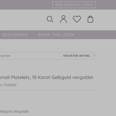
B2B-HÄNDLER LOGIN
GESCHENKE
SHOP THE LOOK
ergoldet
NÄCHSTER ARTIKEL
mall Platelets, 18 Karat Gelbgold vergoldet
r: FK8060
elbgold vergoldet