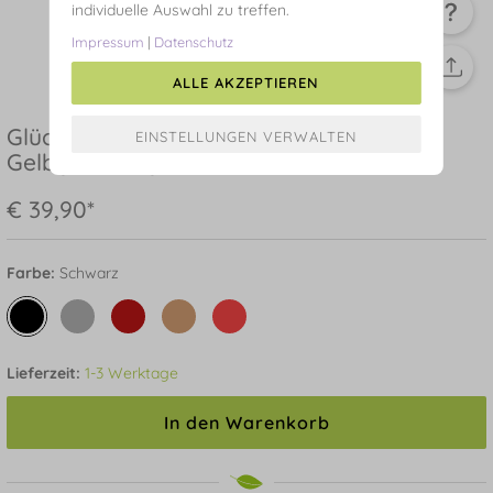
individuelle Auswahl zu treffen.
Impressum
|
Datenschutz
ALLE AKZEPTIEREN
Glücksarmbändchen Circle Zirkonia,
Gelbgold vergoldet, Schwarz
€ 39,90*
Farbe:
Schwarz
Lieferzeit:
1-3 Werktage
In den Warenkorb