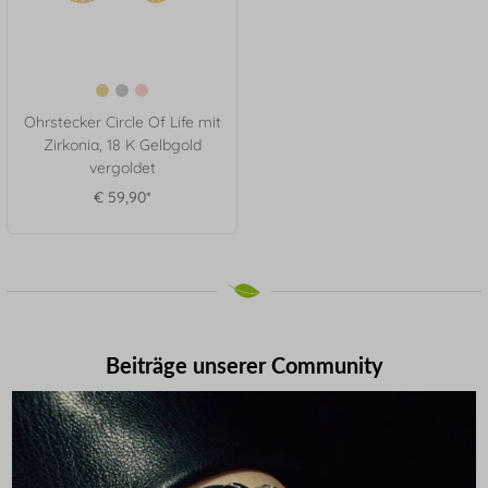
Ohrstecker Circle Of Life mit
Zirkonia, 18 K Gelbgold
vergoldet
€ 59,90*
Beiträge unserer Community