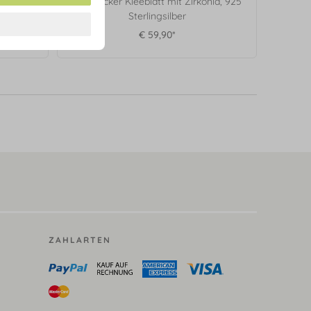
Ohrstecker Kleeblatt mit Zirkonia, 925
Sterlingsilber
€ 59,90*
ZAHLARTEN