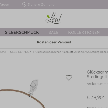
1-3 Tagen
Sichere Zahlung
SILBERSCHMUCK
SALE
KOLLEKTIONEN
Kostenloser Versand
seite
SILBERSCHMUCK
Glücksarmbändchen Kleeblatt, Zirkonia, 925 Sterlingsilber, 
Glücksarm
Sterlingsil
Artikelnumme
€ 39,90*