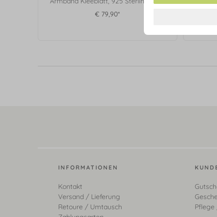
Armband Kleeblatt, 925 Sterlingsilber
Klee
€ 79,90*
INFORMATIONEN
KUND
Kontakt
Gutsch
Versand / Lieferung
Gesche
Retoure / Umtausch
Pflege 
Zahlungsarten