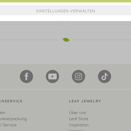
blatt Ring mit Zirkonia, 925
€ 99,90*
Sterlingsilber
€ 59,90*
ENSERVICE
LEAF JEWELRY
ein
Über uns
nkverpackung
Leaf Store
/ Service
Inspiration
Karriere