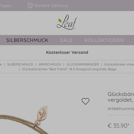
1-3 Tagen
Sichere Zahlung
SILBERSCHMUCK
SALE
KOLLEKTIONEN
Kostenloser Versand
te
SILBERSCHMUCK
ARMSCHMUCK
GLÜCKSARMBÄNDER
Glücksbänder ohne 
Glücksbändchen "Best Friend", 18 K Rosegold vergoldet, Beige
Glücksbän
vergoldet,
Artikelnumme
€ 35,90*