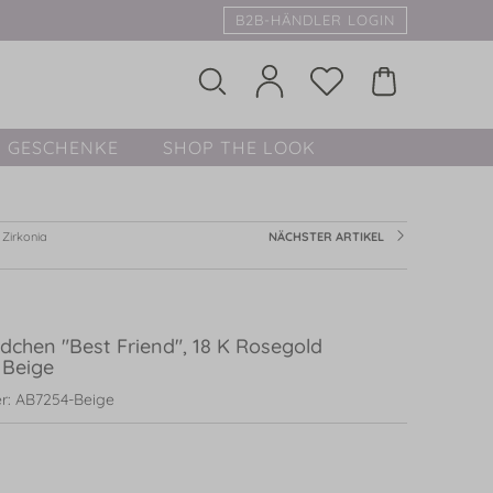
B2B-HÄNDLER LOGIN
GESCHENKE
SHOP THE LOOK
Zirkonia
NÄCHSTER ARTIKEL
dchen "Best Friend", 18 K Rosegold
 Beige
r: AB7254-Beige