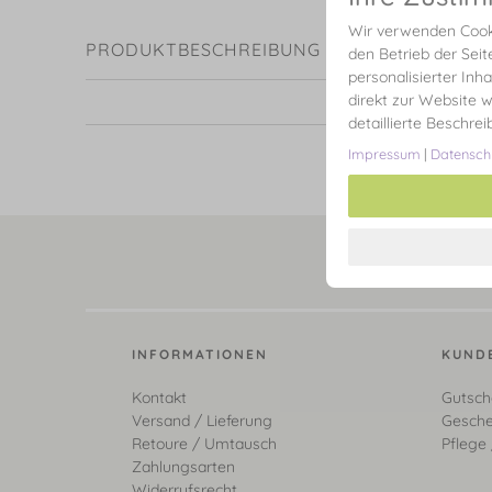
Wir verwenden Cooki
PRODUKTBESCHREIBUNG
den Betrieb der Seit
personalisierter Inh
direkt zur Website w
detaillierte Beschre
Impressum
|
Datensch
INFORMATIONEN
KUND
Kontakt
Gutsch
Versand / Lieferung
Gesche
Retoure / Umtausch
Pflege 
Zahlungsarten
Widerrufsrecht