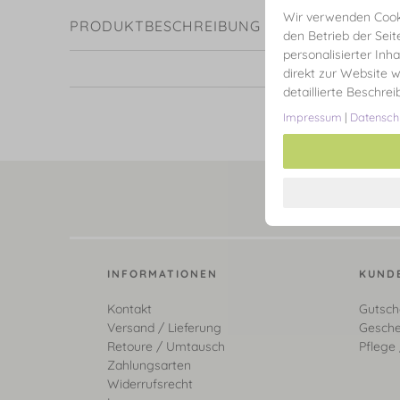
Wir verwenden Cooki
PRODUKTBESCHREIBUNG
den Betrieb der Seit
personalisierter Inh
direkt zur Website w
detaillierte Beschre
Impressum
|
Datensch
INFORMATIONEN
KUND
Kontakt
Gutsch
Versand / Lieferung
Gesche
Retoure / Umtausch
Pflege 
Zahlungsarten
Widerrufsrecht