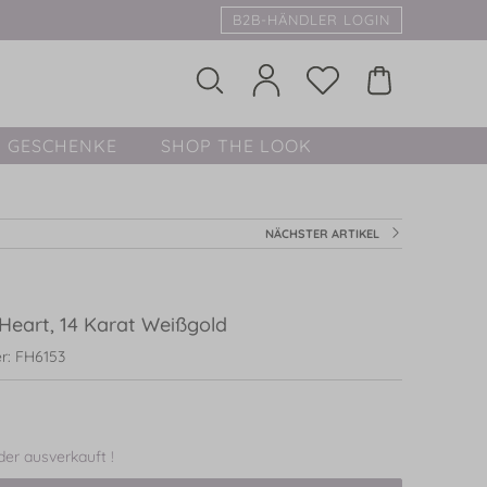
B2B-HÄNDLER LOGIN
GESCHENKE
SHOP THE LOOK
NÄCHSTER ARTIKEL
Heart, 14 Karat Weißgold
r: FH6153
ider ausverkauft !