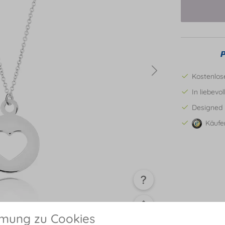
Kostenlos
In liebevo
Designed 
Käufe
mmung zu Cookies