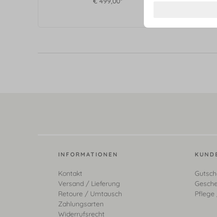
€ 499,00*
INFORMATIONEN
KUND
Kontakt
Gutsch
Versand / Lieferung
Gesche
Retoure / Umtausch
Pflege 
Zahlungsarten
Widerrufsrecht