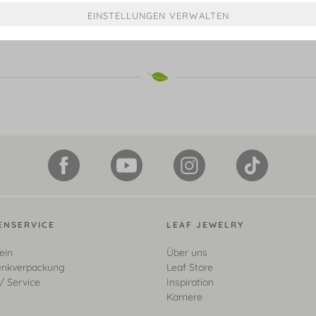
€ 449,00*
ENSERVICE
LEAF JEWELRY
ein
Über uns
nkverpackung
Leaf Store
/ Service
Inspiration
Karriere