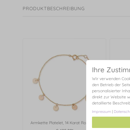
PRODUKTBESCHREIBUNG
Ihre Zusti
Wir verwenden Cooki
den Betrieb der Seit
personalisierter Inh
direkt zur Website w
detaillierte Beschre
Impressum
|
Datensch
Armkette Platelet, 14 Karat Rosegold
Ohrr