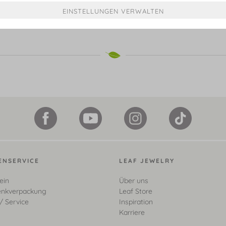
€ 799,00*
ab € 599,00*
ENSERVICE
LEAF JEWELRY
ein
Über uns
nkverpackung
Leaf Store
/ Service
Inspiration
Karriere