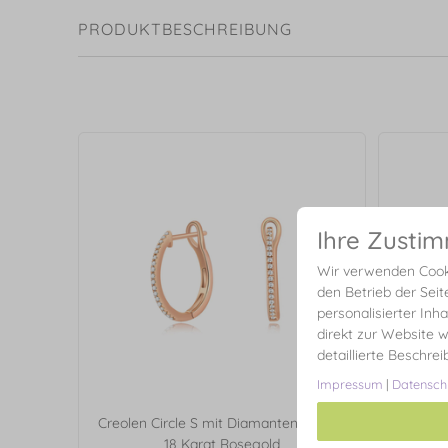
PRODUKTBESCHREIBUNG
Ihre Zusti
Wir verwenden Cooki
den Betrieb der Seit
personalisierter Inh
direkt zur Website w
detaillierte Beschre
Impressum
|
Datensch
Creolen Circle S mit Diamanten, 15mm,
Armkett
18 Karat Rosegold