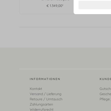
€ 1.349,00*
INFORMATIONEN
KUND
Kontakt
Gutsch
Versand / Lieferung
Gesche
Retoure / Umtausch
Pflege 
Zahlungsarten
Widerrufsrecht