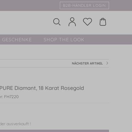
B2B-HÄNDLER LOGIN
GESCHENKE
SHOP THE LOOK
NÄCHSTER ARTIKEL
 PURE Diamant, 18 Karat Rosegold
r: FH7220
ider ausverkauft !