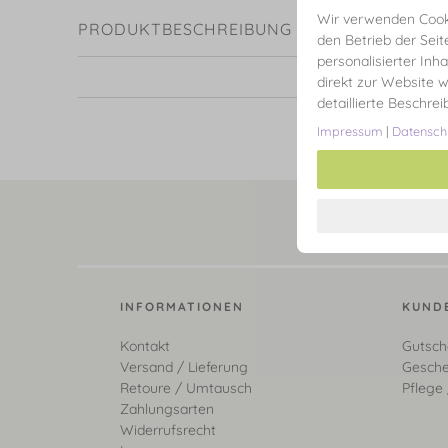
Wir verwenden Cooki
PRODUKTBESCHREIBUNG
den Betrieb der Seit
personalisierter Inh
direkt zur Website w
detaillierte Beschre
Impressum
|
Datensch
INFORMATIONEN
KUND
Kontakt
Gutsch
Versand / Lieferung
Gesche
Retoure / Umtausch
Pflege 
Zahlungsarten
Widerrufsrecht