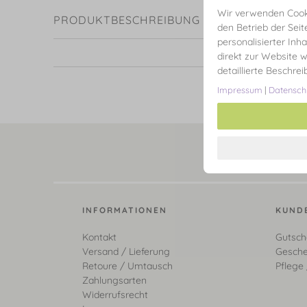
Wir verwenden Cooki
PRODUKTBESCHREIBUNG
den Betrieb der Seit
personalisierter Inh
direkt zur Website w
detaillierte Beschre
Impressum
|
Datensch
INFORMATIONEN
KUND
Kontakt
Gutsch
Versand / Lieferung
Gesche
Retoure / Umtausch
Pflege 
Zahlungsarten
Widerrufsrecht