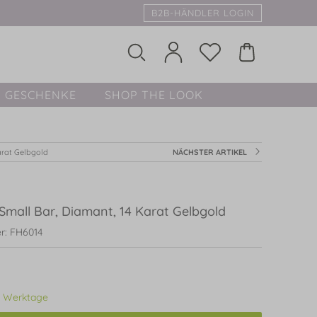
B2B-HÄNDLER LOGIN
GESCHENKE
SHOP THE LOOK
arat Gelbgold
NÄCHSTER ARTIKEL
Small Bar, Diamant, 14 Karat Gelbgold
r: FH6014
3 Werktage