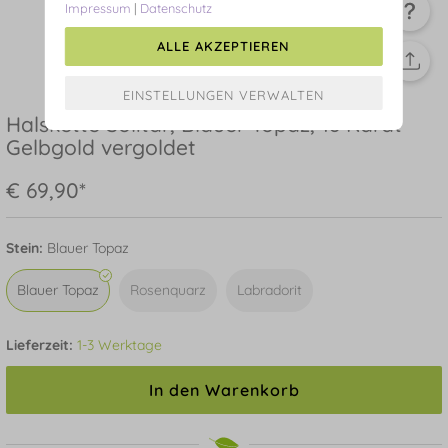
Impressum
|
Datenschutz
ALLE AKZEPTIEREN
Halskette Solitär, Blauer Topaz, 18 Karat
Gelbgold vergoldet
€ 69,90*
Stein:
Blauer Topaz
Blauer Topaz
Rosenquarz
Labradorit
Lieferzeit:
1-3 Werktage
In den Warenkorb