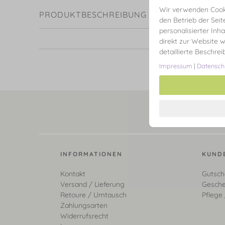
Wir verwenden Cooki
PRODUKTBESCHREIBUNG
den Betrieb der Seit
personalisierter Inh
direkt zur Website w
detaillierte Beschre
Impressum
|
Datensch
INFORMATIONEN
KUND
Kontakt
Gutsch
Versand / Lieferung
Gesche
Retoure / Umtausch
Pflege 
Zahlungsarten
Widerrufsrecht