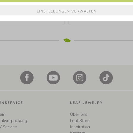
 VALENTINE, Mondstein, 925
Ohrstecker VALENTINE, Mondst
Sterlingsilber
Sterlingsilber
€ 69,90*
€ 69,90*
ENSERVICE
LEAF JEWELRY
ein
Über uns
nkverpackung
Leaf Store
/ Service
Inspiration
Karriere