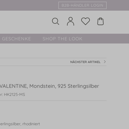
B2B-HÄNDLER LOGIN
GESCHENKE
SHOP THE LOOK
NÄCHSTER ARTIKEL
VALENTINE, Mondstein, 925 Sterlingsilber
r: HK2125-MS
rlingsilber, rhodiniert