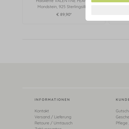
Halskette VALENTINE PEARLS,
Ring
Mondstein, 925 Sterlingsilber
€ 89,90*
INFORMATIONEN
KUND
Kontakt
Gutsch
Versand / Lieferung
Gesche
Retoure / Umtausch
Pflege 
Zahlungsarten