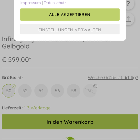
Impressum
|
Datenschutz
ALLE AKZEPTIEREN
Infinityring mit Diamanten, 18 Karat
Gelbgold
€ 599,00*
Größe:
50
Welche Größe ist richtig?
50
52
54
56
58
60
Lieferzeit:
1-3 Werktage
In den Warenkorb