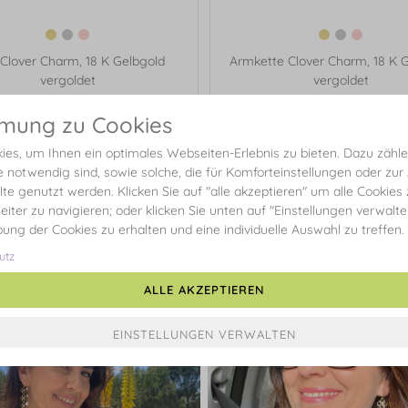
 Clover Charm, 18 K Gelbgold
Armkette Clover Charm, 18 K 
vergoldet
vergoldet
€ 39,90*
€ 69,90*
mmung zu Cookies
es, um Ihnen ein optimales Webseiten-Erlebnis zu bieten. Dazu zählen
e notwendig sind, sowie solche, die für Komforteinstellungen oder zur
alte genutzt werden. Klicken Sie auf "alle akzeptieren" um alle Cookies
eiter zu navigieren; oder klicken Sie unten auf "Einstellungen verwalt
ibung der Cookies zu erhalten und eine individuelle Auswahl zu treffen.
Beiträge unserer Community
utz
ALLE AKZEPTIEREN