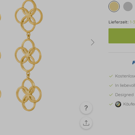
Lieferzeit:
1-
Kostenlos
In liebevo
Designed 
Käufe