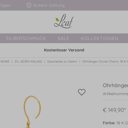
1-3 Tagen
Sichere Zahlung
SILBERSCHMUCK
SALE
KOLLEKTIONEN
Kostenloser Versand
HENKE
ZU JEDEM ANLASS
Geschenke zu Ostern
Ohrhänger Clover Charm, 18 K 
Ohrhänger
Artikelnumme
€ 149,90*
Farbe:
18 K G