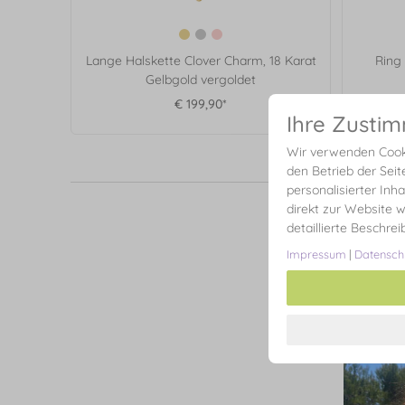
Lange Halskette Clover Charm, 18 Karat
Ring
Gelbgold vergoldet
€ 199,90*
Ihre Zusti
Wir verwenden Cooki
den Betrieb der Seit
personalisierter Inh
direkt zur Website w
detaillierte Beschre
Impressum
|
Datensch