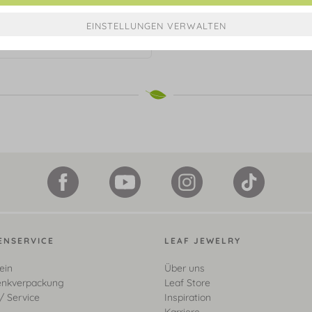
ette Slices, 18 Karat Rosegold
vergoldet
€ 79,90*
ENSERVICE
LEAF JEWELRY
ein
Über uns
nkverpackung
Leaf Store
/ Service
Inspiration
Karriere