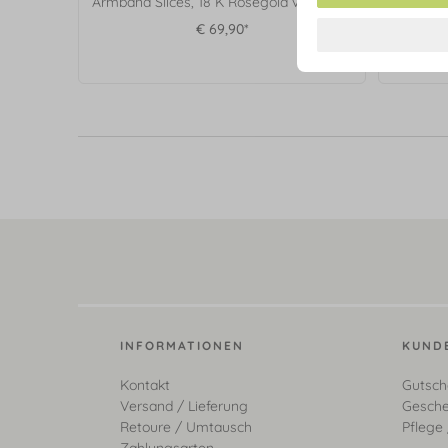
Armband Slices, 18 K Rosegold vergoldet
Halsk
€ 69,90*
INFORMATIONEN
KUND
Kontakt
Gutsch
Versand / Lieferung
Gesche
Retoure / Umtausch
Pflege 
Zahlungsarten