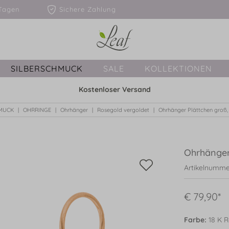
1-3 Tagen
Sichere Zahlung
SILBERSCHMUCK
SALE
KOLLEKTIONEN
Kostenloser Versand
HMUCK
OHRRINGE
Ohrhänger
Rosegold vergoldet
Ohrhänger Plättchen groß,
Ohrhänger
Artikelnumme
€ 79,90*
Farbe:
18 K R