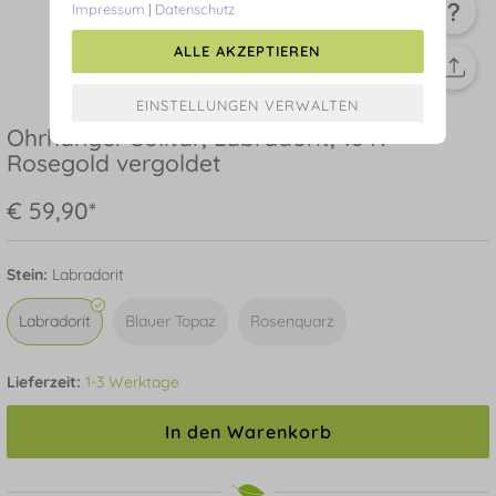
Impressum
|
Datenschutz
ALLE AKZEPTIEREN
Ohrhänger Solitär, Labradorit, 18 K
Rosegold vergoldet
€ 59,90*
Stein:
Labradorit
Labradorit
Blauer Topaz
Rosenquarz
Lieferzeit:
1-3 Werktage
In den Warenkorb