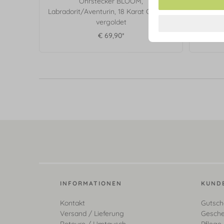
Ohrstecker BLOOM,
Halsket
Labradorit/Aventurin, 18 Karat Gelbgold
18
vergoldet
€ 69,90*
INFORMATIONEN
KUND
Kontakt
Gutsch
Versand / Lieferung
Gesche
Retoure / Umtausch
Pflege 