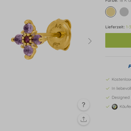
Farbe:
18 K G
Lieferzeit:
1-
Kostenlos
In liebevo
Designed 
Käufe