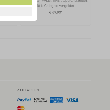
odolith,
Ohrstecker VALENTINE, Aqua Chalzedon,
det
18 K Gelbgold vergoldet
€ 69,90*
ZAHLARTEN