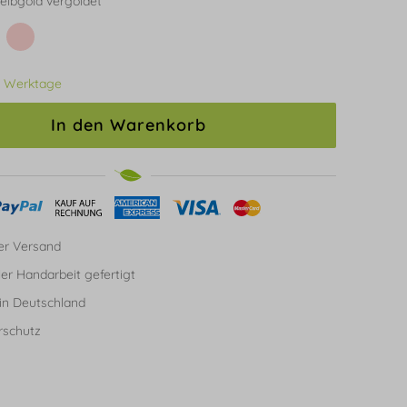
elbgold vergoldet
3 Werktage
In den Warenkorb
er Versand
ller Handarbeit gefertigt
in Deutschland
rschutz