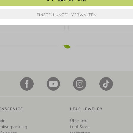
te BLOOM, Amethyst/Rhodolith,
Armkette BLOOM, Amethyst/Rh
 Karat Gelbgold vergoldet
18 Karat Gelbgold vergol
€ 89,90*
€ 69,90*
ENSERVICE
LEAF JEWELRY
ein
Über uns
nkverpackung
Leaf Store
/ Service
Inspiration