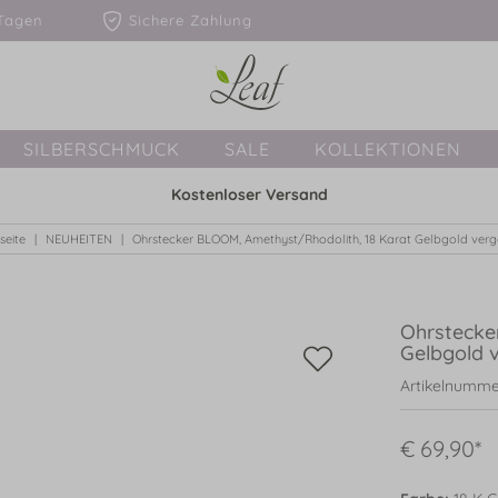
1-3 Tagen
Sichere Zahlung
SILBERSCHMUCK
SALE
KOLLEKTIONEN
Kostenloser Versand
seite
NEUHEITEN
Ohrstecker BLOOM, Amethyst/Rhodolith, 18 Karat Gelbgold verg
Ohrstecke
Gelbgold 
Artikelnumme
€ 69,90*