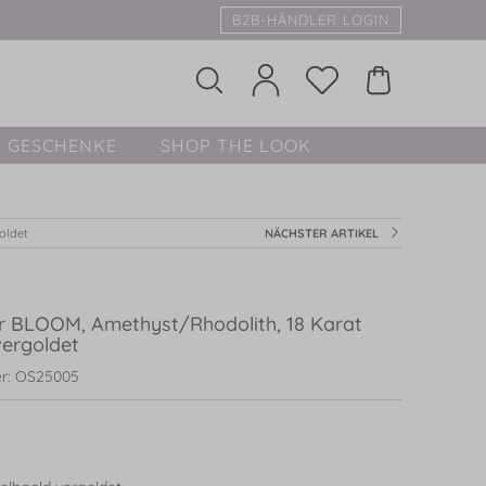
B2B-HÄNDLER LOGIN
GESCHENKE
SHOP THE LOOK
oldet
NÄCHSTER ARTIKEL
r BLOOM, Amethyst/Rhodolith, 18 Karat
vergoldet
r: OS25005