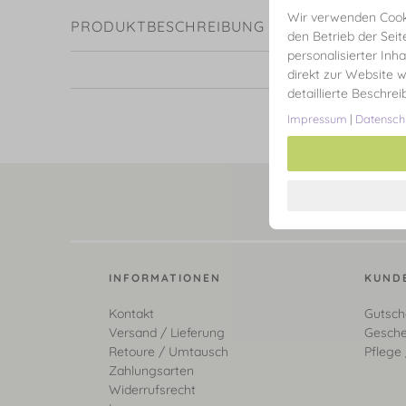
Wir verwenden Cooki
PRODUKTBESCHREIBUNG
den Betrieb der Seit
personalisierter Inh
direkt zur Website w
detaillierte Beschre
Impressum
|
Datensch
INFORMATIONEN
KUND
Kontakt
Gutsch
Versand / Lieferung
Gesche
Retoure / Umtausch
Pflege 
Zahlungsarten
Widerrufsrecht