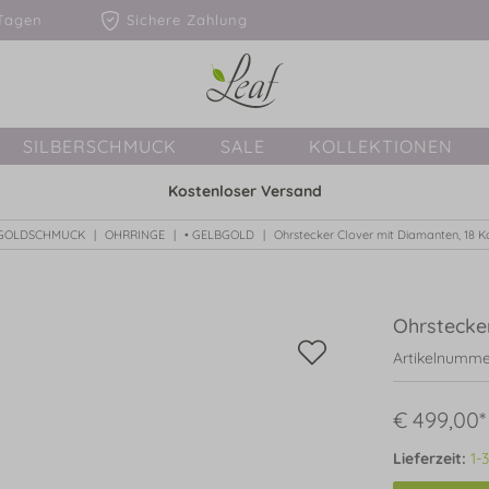
1-3 Tagen
Sichere Zahlung
SILBERSCHMUCK
SALE
KOLLEKTIONEN
Kostenloser Versand
GOLDSCHMUCK
OHRRINGE
• GELBGOLD
Ohrstecker Clover mit Diamanten, 18 
Ohrstecke
Artikelnumme
€ 499,00*
Lieferzeit:
1-