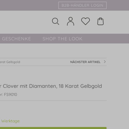
B2B-HÄNDLER LOGIN
GESCHENKE
SHOP THE LOOK
Karat Gelbgold
NÄCHSTER ARTIKEL
r Clover mit Diamanten, 18 Karat Gelbgold
r: FS9010
3 Werktage