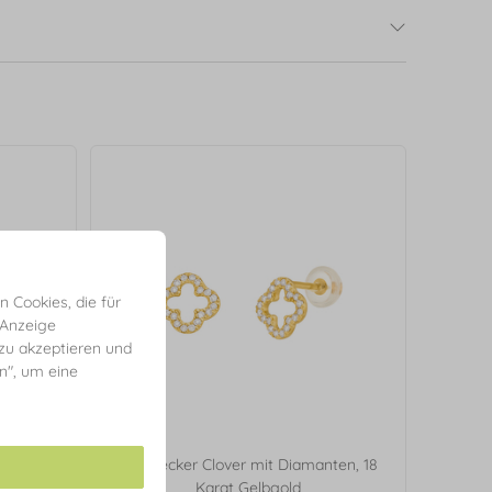
 Cookies, die für
 Anzeige
 zu akzeptieren und
en", um eine
elbgold
Ohrstecker Clover mit Diamanten, 18
Karat Gelbgold