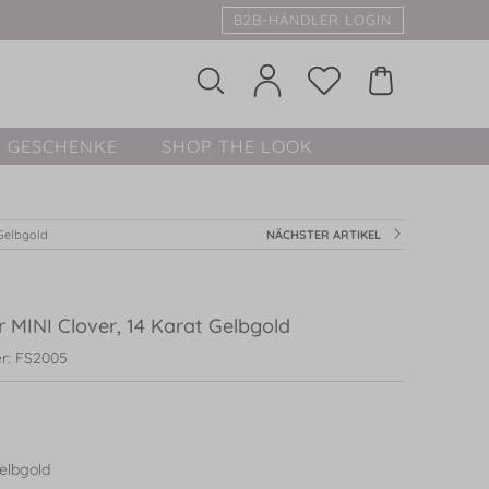
B2B-HÄNDLER LOGIN
GESCHENKE
SHOP THE LOOK
 Gelbgold
NÄCHSTER ARTIKEL
 MINI Clover, 14 Karat Gelbgold
r: FS2005
elbgold