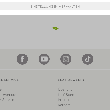
 MINI Clover, 14 Karat Gelbgold
€ 249,00*
€ 499,00*
ENSERVICE
LEAF JEWELRY
ein
Über uns
nkverpackung
Leaf Store
/ Service
Inspiration
Karriere