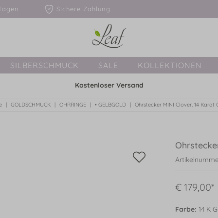
1-3 Tagen
Sichere Zahlung
SILBERSCHMUCK
SALE
KOLLEKTIONEN
Kostenloser Versand
e
GOLDSCHMUCK
OHRRINGE
• GELBGOLD
Ohrstecker MINI Clover, 14 Karat
Ohrstecker
Artikelnumme
€ 179,00*
Farbe:
14 K G