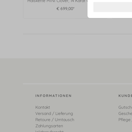
Halskette MINI Clover, 14 Karat Gelbgold
Armkette
€ 699,00*
INFORMATIONEN
KUND
Kontakt
Gutsch
Versand / Lieferung
Gesche
Retoure / Umtausch
Pflege 
Zahlungsarten
Widerrufsrecht