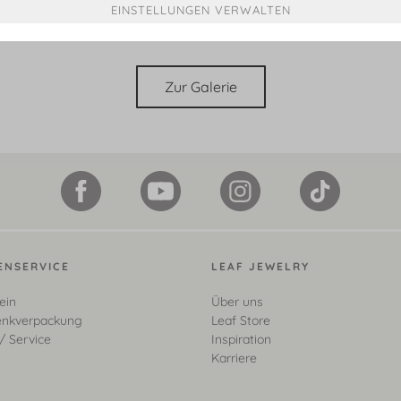
Zur Galerie
ENSERVICE
LEAF JEWELRY
ein
Über uns
nkverpackung
Leaf Store
/ Service
Inspiration
Karriere