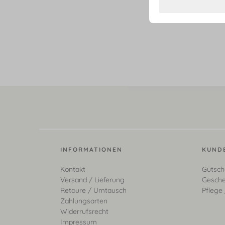
INFORMATIONEN
KUND
Kontakt
Gutsch
Versand / Lieferung
Gesche
Retoure / Umtausch
Pflege 
Zahlungsarten
Widerrufsrecht
Impressum