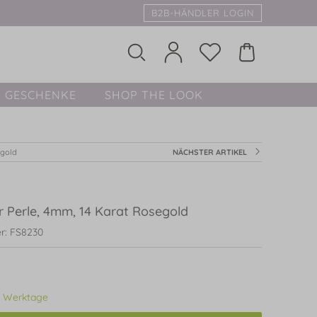
B2B-HÄNDLER LOGIN
GESCHENKE
SHOP THE LOOK
egold
NÄCHSTER ARTIKEL
r Perle, 4mm, 14 Karat Rosegold
r: FS8230
3 Werktage