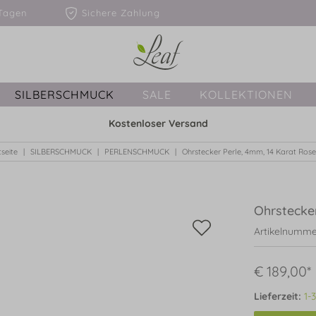
1-3 Tagen
Sichere Zahlung
SILBERSCHMUCK
SALE
KOLLEKTIONEN
Kostenloser Versand
tseite
SILBERSCHMUCK
PERLENSCHMUCK
Ohrstecker Perle, 4mm, 14 Karat Ros
Ohrstecke
Artikelnumme
€ 189,00*
Lieferzeit:
1-