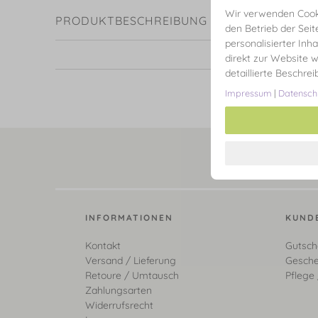
Wir verwenden Cooki
PRODUKTBESCHREIBUNG
den Betrieb der Seit
personalisierter Inh
direkt zur Website w
detaillierte Beschre
Impressum
|
Datensch
INFORMATIONEN
KUND
Kontakt
Gutsch
Versand / Lieferung
Gesche
Retoure / Umtausch
Pflege 
Zahlungsarten
Widerrufsrecht