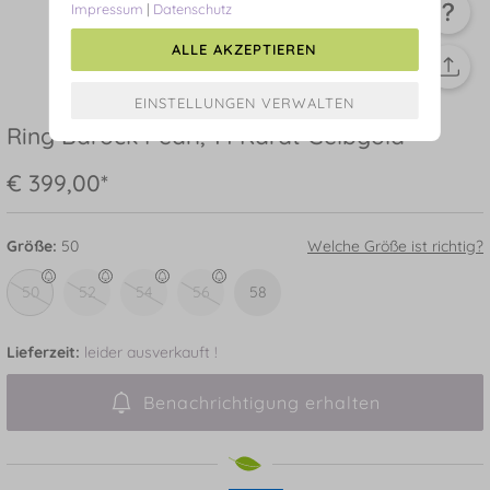
Impressum
|
Datenschutz
ALLE AKZEPTIEREN
Ring Barock Pearl, 14 Karat Gelbgold
€ 399,00*
Größe:
50
Welche Größe ist richtig?
50
52
54
56
58
Lieferzeit:
leider ausverkauft !
Benachrichtigung erhalten