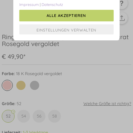
Impressum
|
Datenschutz
ALLE AKZEPTIEREN
Ring BLOOM, Amethyst/Rhodolith, 18 Karat
Rosegold vergoldet
€ 49,90*
Farbe:
18 K Rosegold vergoldet
Größe:
52
Welche Größe ist richtig?
52
54
56
58
Lieferzeit:
1-3 Werktage