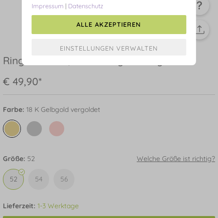
Impressum
|
Datenschutz
ALLE AKZEPTIEREN
Ring Blossom, 18 K Gelbgold vergoldet
€ 49,90*
Farbe:
18 K Gelbgold vergoldet
Größe:
52
Welche Größe ist richtig?
52
54
56
Lieferzeit:
1-3 Werktage