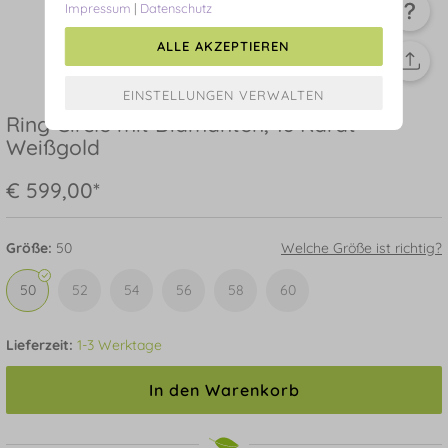
Impressum
|
Datenschutz
ALLE AKZEPTIEREN
Ring Circle mit Diamanten, 18 Karat
Weißgold
€ 599,00*
Größe:
50
Welche Größe ist richtig?
50
52
54
56
58
60
Lieferzeit:
1-3 Werktage
In den Warenkorb