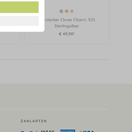
925
Ohrstecker Clover Charm, 925
Sterlingsilber
€ 49,90*
ZAHLARTEN