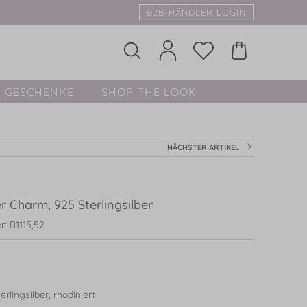
B2B-HÄNDLER LOGIN
GESCHENKE
SHOP THE LOOK
NÄCHSTER ARTIKEL
r Charm, 925 Sterlingsilber
: R1115,52
rlingsilber, rhodiniert