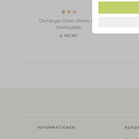
Ohrhänger Clover Charm, 925
Lange
Sterlingsilber
€ 149,90*
INFORMATIONEN
KUND