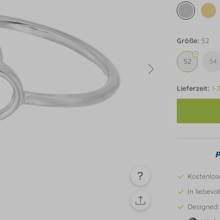
Größe:
52
52
54
Lieferzeit:
1-
Kostenlos
In liebevo
Designed 