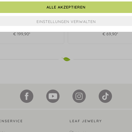
ALLE AKZEPTIEREN
 Halskette Clover Charm, 925
Armkette Clover Charm, 
Sterlingsilber
Sterlingsilber
€ 199,90*
€ 69,90*
ENSERVICE
LEAF JEWELRY