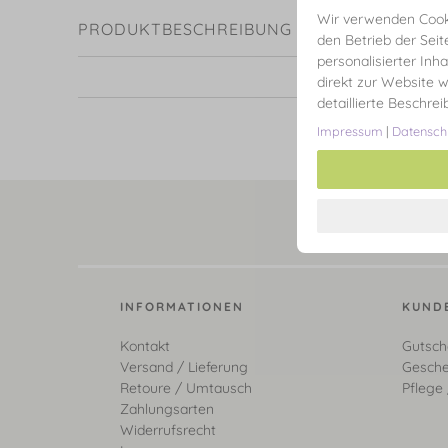
Wir verwenden Cooki
PRODUKTBESCHREIBUNG
den Betrieb der Seit
personalisierter Inh
direkt zur Website w
detaillierte Beschre
Impressum
|
Datensch
INFORMATIONEN
KUND
Kontakt
Gutsch
Versand / Lieferung
Gesche
Retoure / Umtausch
Pflege 
Zahlungsarten
Widerrufsrecht