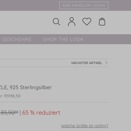
B2B-HÄNDLER LOGIN
GESCHENKE
SHOP THE LOOK
NÄCHSTER ARTIKEL
E, 925 Sterlingsilber
r: R3196,50
 39,90**
|
65 % reduziert
Welche Größe ist richtig?