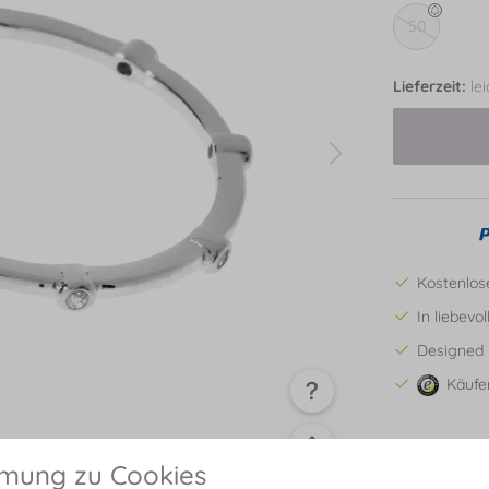
50
Lieferzeit:
le
Kostenlos
In liebevo
Designed 
Käufe
mmung zu Cookies