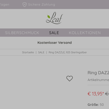
1-3 Tagen
Sichere Zahlung
SILBERSCHMUCK
SALE
KOLLEKTIONEN
Kostenloser Versand
Startseite
SALE
Ring DAZZLE, 925 Sterlingsilber
Ring DAZZL
Artikelnumme
€ 13,95*
€
Größe:
50