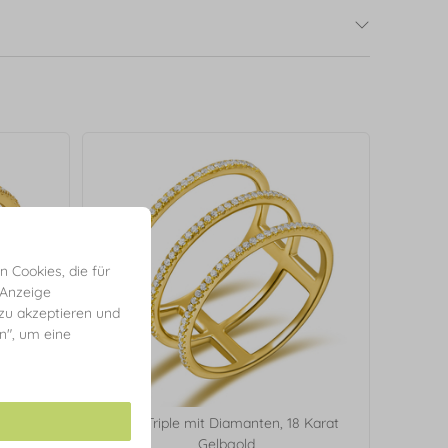
 Cookies, die für
 Anzeige
 zu akzeptieren und
en", um eine
8 Karat
Ring Triple mit Diamanten, 18 Karat
Gelbgold