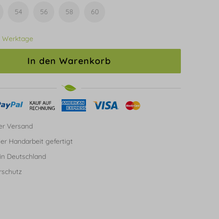
54
56
58
60
3 Werktage
In den Warenkorb
er Versand
ller Handarbeit gefertigt
in Deutschland
rschutz