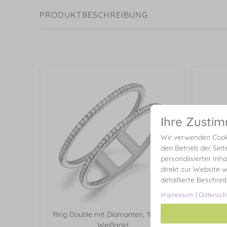
PRODUKTBESCHREIBUNG
Ihre Zusti
Wir verwenden Cooki
den Betrieb der Seit
personalisierter Inh
direkt zur Website w
detaillierte Beschre
Impressum
|
Datensch
Ring Double mit Diamanten, 18 Karat
Ring D
Weißgold