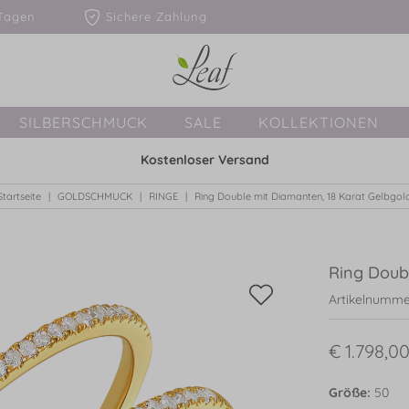
1-3 Tagen
Sichere Zahlung
SILBERSCHMUCK
SALE
KOLLEKTIONEN
Kostenloser Versand
Startseite
GOLDSCHMUCK
RINGE
Ring Double mit Diamanten, 18 Karat Gelbgol
Ring Doub
Artikelnumme
€ 1.798,00
Größe:
50