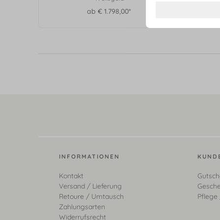
ab € 1.798,00*
INFORMATIONEN
KUND
Kontakt
Gutsch
Versand / Lieferung
Gesche
Retoure / Umtausch
Pflege 
Zahlungsarten
Widerrufsrecht