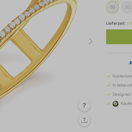
50
52
Lieferzeit:
1-
Kostenlos
In liebevo
Designed 
Käufe