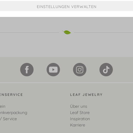
ab € 1.798,00*
ab € 599,00*
ENSERVICE
LEAF JEWELRY
ein
Über uns
nkverpackung
Leaf Store
/ Service
Inspiration
Karriere