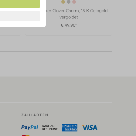
Gelbgold
Ohrstecker Clover Charm, 18 K Gelbgold
vergoldet
€ 49,90*
ZAHLARTEN