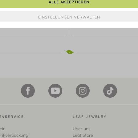
ALLE AKZEPTIEREN
alskette Clover Charm, 18 Karat
Armkette Clover Charm, 18 K 
Gelbgold vergoldet
vergoldet
€ 199,90*
€ 69,90*
ENSERVICE
LEAF JEWELRY
ein
Über uns
nkverpackung
Leaf Store