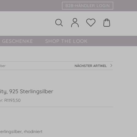
B2B-HÄNDLER LOGIN
GESCHENKE
SHOP THE LOOK
lber
NÄCHSTER ARTIKEL
ty, 925 Sterlingsilber
: R1193,50
rlingsilber, rhodiniert