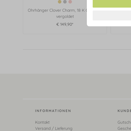
Ohrhänger Clover Charm, 18 K Gelbgold
Lange H
vergoldet
€ 149,90*
INFORMATIONEN
KUND
Kontakt
Gutsch
Versand / Lieferung
Gesche