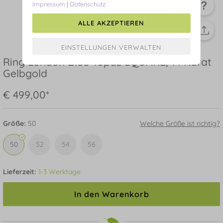
Impressum
|
Datenschutz
ALLE AKZEPTIEREN
Ring London Blue Topaz SQUARE, 14 Karat
Gelbgold
€ 499,00*
Größe:
50
Welche Größe ist richtig?
50
52
54
56
Lieferzeit:
1-3 Werktage
In den Warenkorb