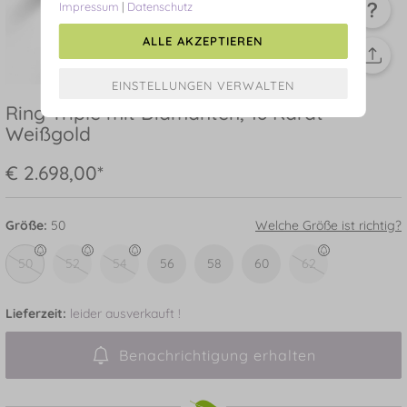
Impressum
|
Datenschutz
ALLE AKZEPTIEREN
Ring Triple mit Diamanten, 18 Karat
Weißgold
€ 2.698,00*
Größe:
50
Welche Größe ist richtig?
50
52
54
56
58
60
62
Lieferzeit:
leider ausverkauft !
Benachrichtigung erhalten